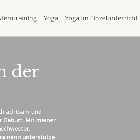
Atemtraining
Yoga
Yoga im Einzelunterricht
h der
ich achtsam und
er Geburt. Mit meiner
nschwester,
rainerin unterstütze